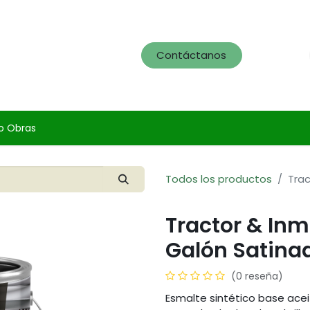
og
Servicios
Portafolio
Contáctanos
o Obras
Todos los productos
Tra
Tractor & In
Galón Satina
(0 reseña)
Esmalte sintético base acei