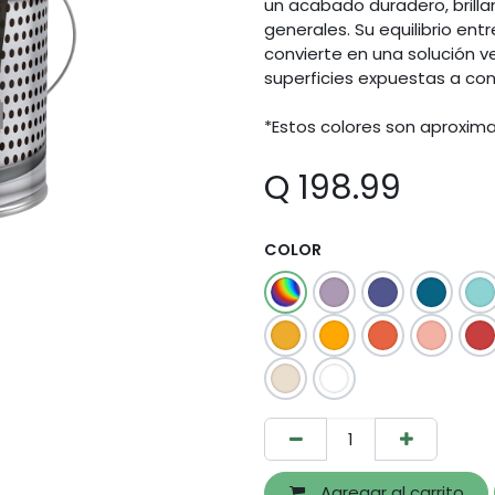
un acabado duradero, brilla
generales. Su equilibrio entr
convierte en una solución v
superficies expuestas a co
*Estos colores son aproxima
Q
198.99
COLOR
Agregar al carrito