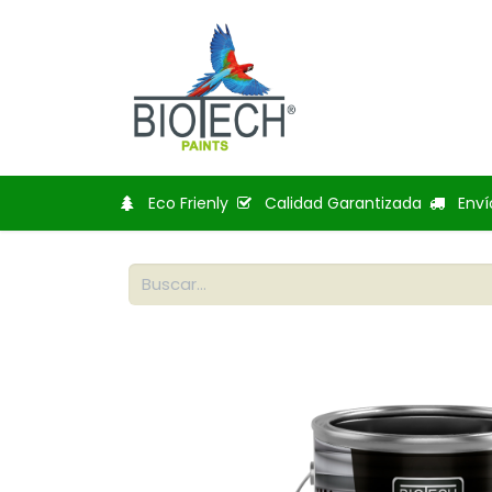
Inicio
Tienda
Bl
Eco Frienly
Calidad Garantizada
Enví