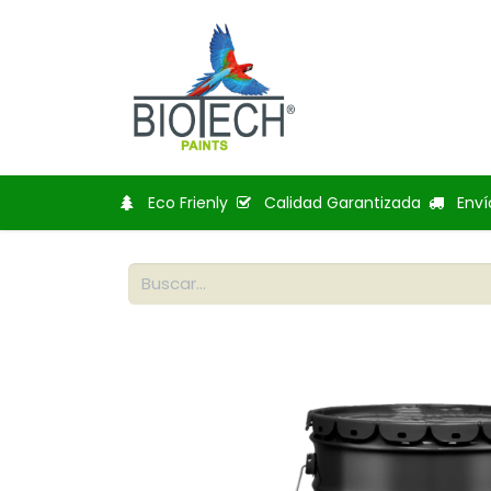
Inicio
Tienda
Bl
Eco Frienly
Calidad Garantizada
Enví