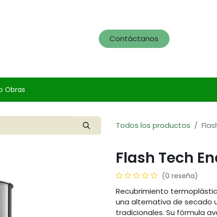
og
Servicios
Portafolio
Contáctanos
o Obras
Todos los productos
Flas
Flash Tech En
(0 reseña)
Recubrimiento termoplástic
una alternativa de secado u
tradicionales. Su fórmula a