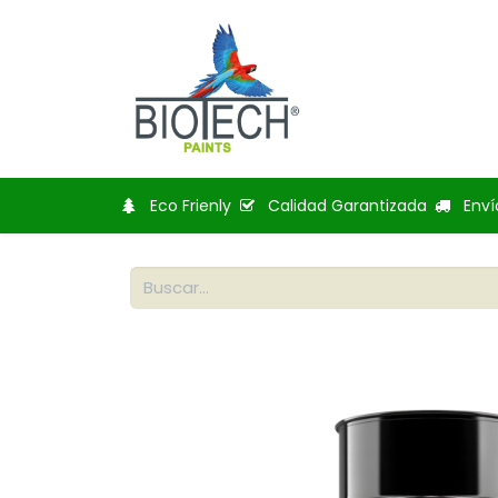
Inicio
Tienda
Bl
Eco Frienly
Calidad Garantizada
Enví