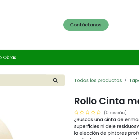
og
Servicios
Portafolio
Contáctanos
o Obras
Todos los productos
Tap
Rollo Cinta m
(0 reseña)
¿Buscas una cinta de enmas
superficies ni deje residuo
la elección de pintores prof