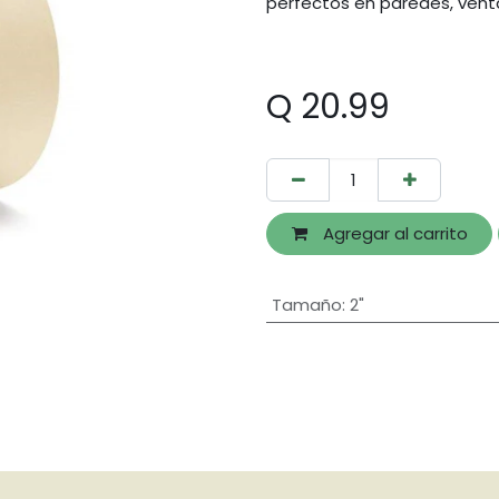
perfectos en paredes, venta
Q
20.99
Agregar al carrito
Tamaño
:
2"