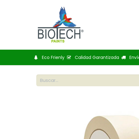
Inicio
Tienda
Bl
Eco Frienly
Calidad Garantizada
Enví