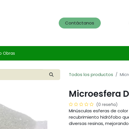
og
Servicios
Portafolio
Contáctanos
o Obras
Todos los productos
Micr
Microesfera D
(0 reseña)
Minúsculas esferas de color
recubrimiento hidrófobo qu
diversas resinas, mejorando 