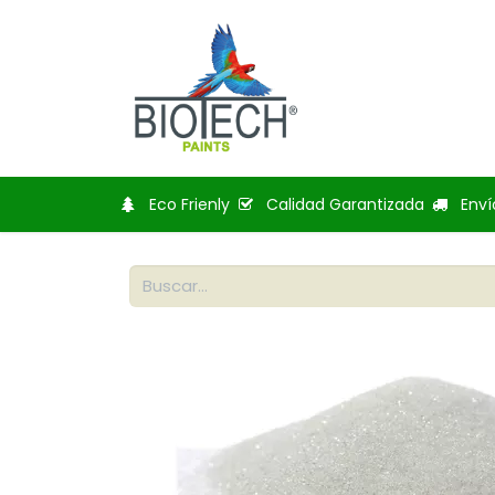
Inicio
Tienda
Bl
Eco Frienly
Calidad Garantizada
Enví