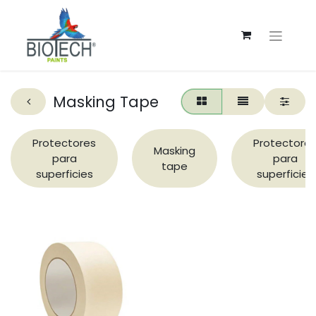
Masking Tape
Protectores
Protectore
Masking
para
para
tape
superficies
superficies