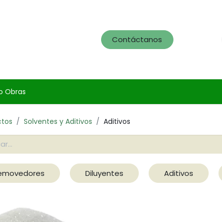
og
Servicios
Portafolio
Contáctanos
o Obras
ctos
Solventes y Aditivos
Aditivos
emovedores
Diluyentes
Aditivos