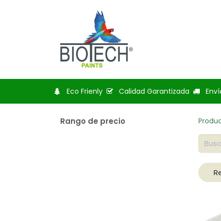
Inicio
Tienda
Bl
Eco Frienly
Calidad Garantizada
Enví
Rango de precio
Produ
R