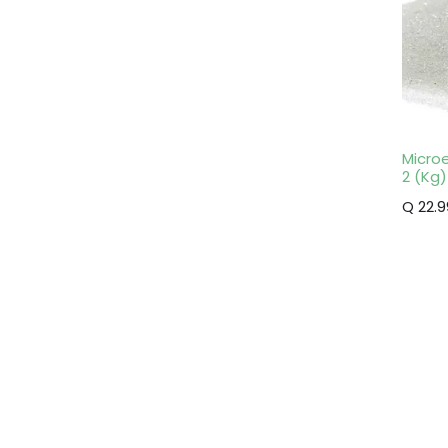
Microe
2 (Kg)
Q
22.9