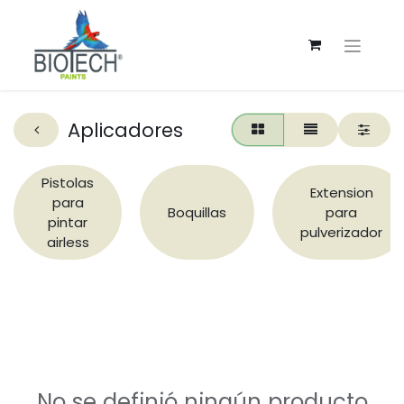
Aplicadores
Pistolas
Extension
para
Boquillas
para
pintar
pulverizador
airless
No se definió ningún producto